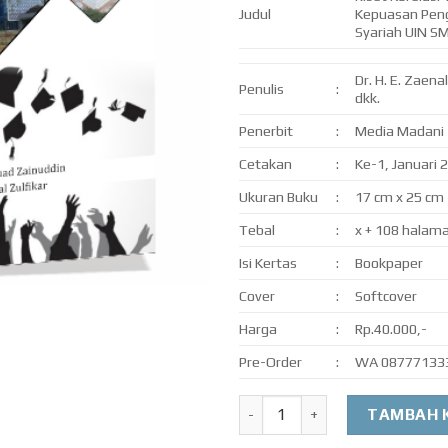
Judul
Kepuasan Peng
Syariah UIN S
Dr. H. E. Zaena
Penulis
:
dkk.
Penerbit
:
Media Madani
Cetakan
:
Ke-1, Januari 
Ukuran Buku
:
17 cm x 25 cm
Tebal
:
x + 108 halam
Isi Kertas
:
Bookpaper
Cover
:
Softcover
Harga
:
Rp.40.000,-
Pre-Order
:
WA 08777133
Kuantitas Riset Korelasi Vis
TAMBAH 