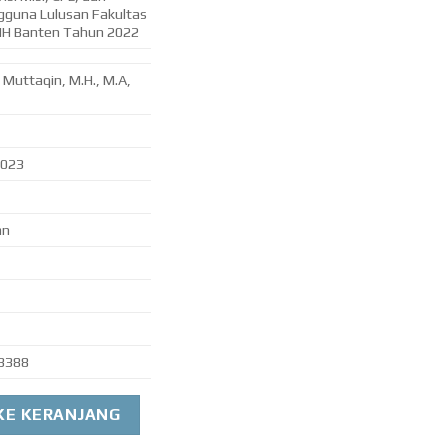
guna Lulusan Fakultas
MH Banten Tahun 2022
l Muttaqin, M.H., M.A,
2023
an
3388
i Misi, CPL, dan Kepuasan Pengguna Lulusan Fakultas Syariah 
KE KERANJANG