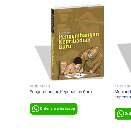
PENDIDIKAN
PENDIDIK
ntegrasi
Menjadi 
Pengembangan Kepribadian Guru
orative
Kepemim
Order via whatsapp
Ord