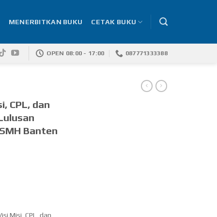
MENERBITKAN BUKU
CETAK BUKU
OPEN 08:00 - 17:00
087771333388
si, CPL, dan
Lulusan
N SMH Banten
Visi Misi, CPL, dan