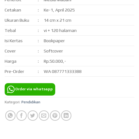
Cetakan
:
Ke-1, April 2025
Ukuran Buku
:
14 cm x 21 cm
Tebal
:
vi + 120 halaman
Isi Kertas
:
Bookpaper
Cover
:
Softcover
Harga
:
Rp.50.000,-
Pre-Order
:
WA 087771333388
Order via whatsapp
Kategori:
Pendidikan