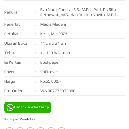
Eva Nurul Candra, S.S., M.Pd., Prof. Dr. Rita
Penulis
:
Retnowati, M.S., dan Dr. Lina Novita, M.Pd.
Penerbit
:
Media Madani
Cetakan
:
Ke-1, Mei 2026
Ukuran Buku
:
14 cm x 21 cm
Tebal
:
x + 120 halaman
Isi Kertas
:
Bookpaper
Cover
:
Softcover
Harga
:
Rp.65.000,-
Pre-Order
:
WA 087771333388
Order via whatsapp
Kategori:
Pendidikan