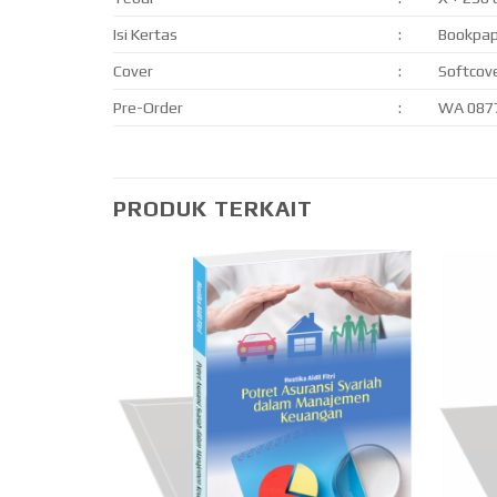
Isi Kertas
:
Bookpa
Cover
:
Softcov
Pre-Order
:
WA 087
PRODUK TERKAIT