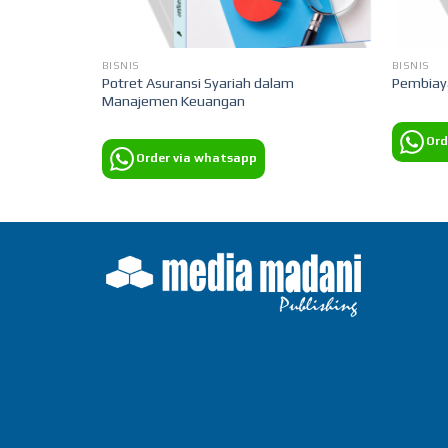
BISNIS
BISNIS
Potret Asuransi Syariah dalam
Pembiaya
ECARA
Manajemen Keuangan
Ord
Order via whatsapp