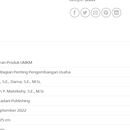
ran Produk UMKM
 Bagian Penting Pengembangan Usaha
 S.E., Darna, S.E., M.Si,
h Y. Matekohy, S.E., M.Si
adani Publishing
eptember 2022
 25 cm
 cm