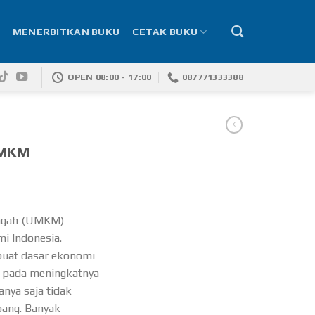
MENERBITKAN BUKU
CETAK BUKU
OPEN 08:00 - 17:00
087771333388
UMKM
engah (UMKM)
 Indonesia.
at dasar ekonomi
 pada meningkatnya
anya saja
tidak
ng. Banyak