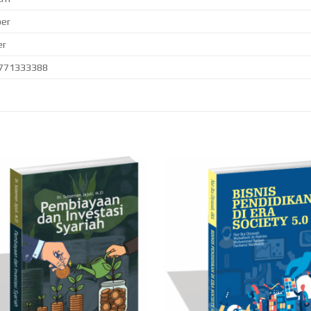
per
er
771333388