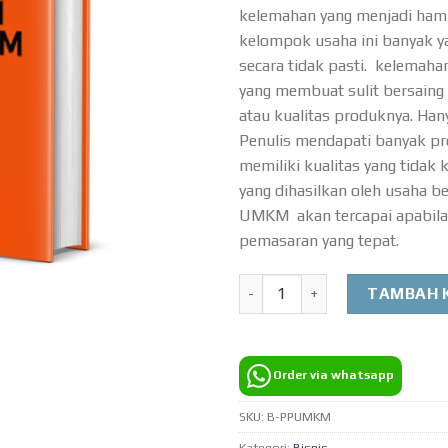
kelemahan yang menjadi ham
kelompok usaha ini banyak y
secara tidak pasti. kelema
yang membuat sulit bersaing
atau kualitas produknya. Han
Penulis mendapati banyak 
memiliki kualitas yang tidak
yang dihasilkan oleh usaha be
UMKM akan tercapai apabila
pemasaran yang tepat.
Kuantitas Pemasaran Produ
TAMBAH 
Order via whatsapp
SKU:
B-PPUMKM
Kategori:
Bisnis