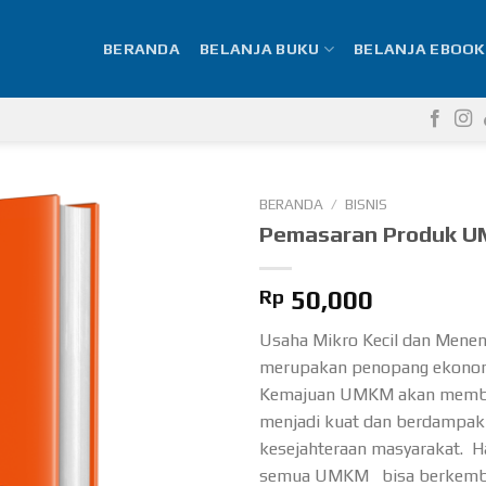
BERANDA
BELANJA BUKU
BELANJA EBOOK
BERANDA
/
BISNIS
Pemasaran Produk 
Rp
50,000
Usaha Mikro Kecil dan Men
merupakan penopang ekonomi
Kemajuan UMKM akan membu
menjadi kuat dan berdampak
kesejahteraan masyarakat. H
semua UMKM bisa berkemba