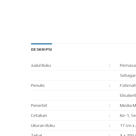
DESKRIPSI
Judul Buku
:
Pemasa
Sebagai
Penulis
:
Fatimah,
Elisabet
Penerbit
:
Media M
Cetakan
:
Ke-1, S
Ukuran Buku
:
17 cm x
Tebal
:
X + 250