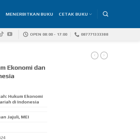
MENERBITKAN BUKU
CETAK BUKU
OPEN 08:00 - 17:00
087771333388
um Ekonomi dan
nesia
lah: Hukum Ekonomi
ariah di Indonesia
an Jajuli, MEI
024