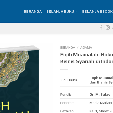
BERANDA
BELANJA BUKU
BELANJA EBOOK
BERANDA
/
AGAMA
Fiqih Muamalah: Huk
Bisnis Syariah di Indo
Fiqih Muama
Judul Buku
:
dan Bisnis Sy
Penulis
:
Dr. M. Sulaem
Penerbit
:
Media Madani
Cetakan
:
Ke-1, Maret 2