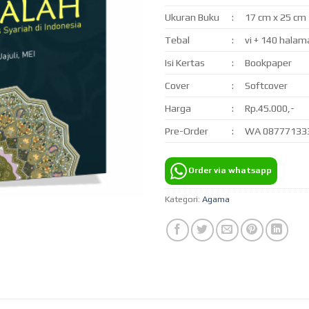
Ukuran Buku
:
17 cm x 25 cm
Tebal
:
vi + 140 halam
Isi Kertas
:
Bookpaper
Cover
:
Softcover
Harga
:
Rp.45.000,-
Pre-Order
:
WA 08777133
Order via whatsapp
Kategori:
Agama