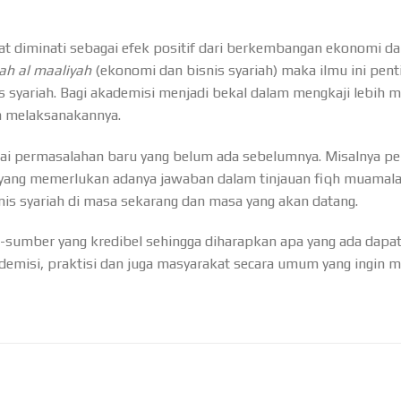
at diminati sebagai efek positif dari berkembangan ekonomi dan
h al maaliyah
(ekonomi dan bisnis syariah) maka ilmu ini pent
s syariah. Bagi akademisi menjadi bekal dalam mengkaji lebih 
m melaksanakannya.
i permasalahan baru yang belum ada sebelumnya. Misalnya pem
 yang memerlukan adanya jawaban dalam tinjauan fiqh muamal
is syariah di masa sekarang dan masa yang akan datang.
sumber yang kredibel sehingga diharapkan apa yang ada dapat 
misi, praktisi dan juga masyarakat secara umum yang ingin men