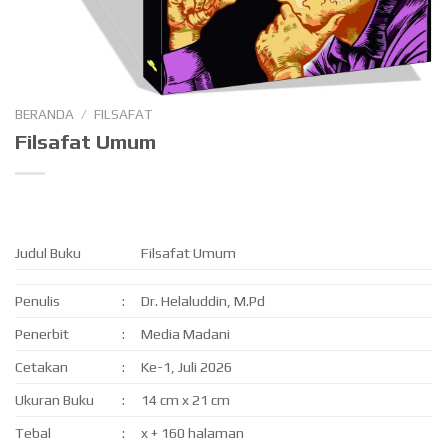
BERANDA
/
FILSAFAT
Filsafat Umum
Judul Buku
Filsafat Umum
Penulis
:
Dr. Helaluddin, M.Pd
Penerbit
:
Media Madani
Cetakan
:
Ke-1, Juli 2026
Ukuran Buku
:
14 cm x 21 cm
Tebal
:
x + 160 halaman